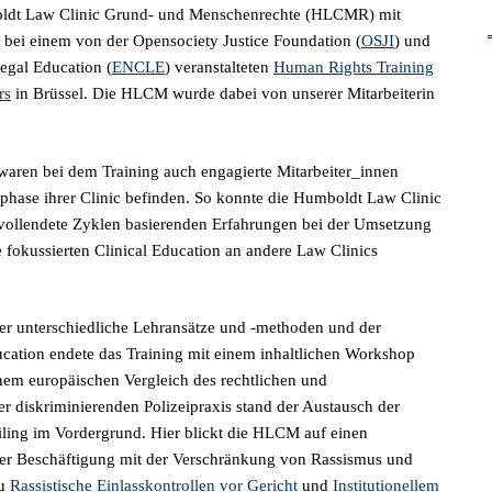
boldt Law Clinic Grund- und Menschenrechte (HLCMR) mit
 bei einem von der Opensociety Justice Foundation (
OSJI
) und
egal Education (
ENCLE
) veranstalteten
Human Rights Training
rs
in Brüssel. Die HLCM wurde dabei von unserer Mitarbeiterin
waren bei dem Training auch engagierte Mitarbeiter_innen
auphase ihrer Clinic befinden. So konnte die Humboldt Law Clinic
 vollendete Zyklen basierenden Erfahrungen bei der Umsetzung
fokussierten Clinical Education an andere Law Clinics
er unterschiedliche Lehransätze und -methoden und der
ucation endete das Training mit einem inhaltlichen Workshop
nem europäischen Vergleich des rechtlichen und
r diskriminierenden Polizeipraxis stand der Austausch der
ing im Vordergrund. Hier blickt die HLCM auf einen
der Beschäftigung mit der Verschränkung von Rassismus und
zu
Rassistische Einlasskontrollen vor Gericht
und
Institutionellem