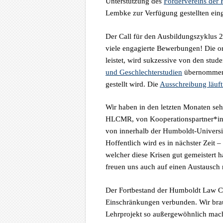
Unterstützung des
Fördervereins de
Lembke zur Verfügung gestellten ei
Der Call für den Ausbildungszyklus 2
viele engagierte Bewerbungen! Die or
leistet, wird sukzessive von den stud
und Geschlechterstudien
übernommen, 
gestellt wird. Die
Ausschreibung läuft
Wir haben in den letzten Monaten se
HLCMR, von Kooperationspartner*inn
von innerhalb der Humboldt-Universit
Hoffentlich wird es in nächster Zeit –
welcher diese Krisen gut gemeistert 
freuen uns auch auf einen Austausch 
Der Fortbestand der Humboldt Law Cl
Einschränkungen verbunden. Wir brauc
Lehrprojekt so außergewöhnlich macht