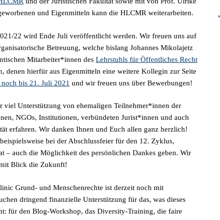
r HLCMR
und der Juristischen Fakultät sowie mit von Prof. Ulrike
ngeworbenen und Eigenmitteln kann die HLCMR weiterarbeiten.
021/22 wird Ende Juli veröffentlicht werden. Wir freuen uns auf
ganisatorische Betreuung, welche bislang Johannes Mikolajetz
entischen Mitarbeiter*innen des
Lehrstuhls für Öffentliches Recht
denen hierfür aus Eigenmitteln eine weitere Kollegin zur Seite
 noch bis 21. Juli 2021
und wir freuen uns über Bewerbungen!
hr viel Unterstützung von ehemaligen Teilnehmer*innen der
en, NGOs, Institutionen, verbündeten Jurist*innen und auch
ät erfahren. Wir danken Ihnen und Euch allen ganz herzlich!
 beispielsweise bei der Abschlussfeier für den 12. Zyklus,
hat – auch die Möglichkeit des persönlichen Dankes geben. Wir
mit Blick die Zukunft!
inic Grund- und Menschenrechte ist derzeit noch mit
hen dringend finanzielle Unterstützung für das, was dieses
: für den Blog-Workshop, das Diversity-Training, die faire